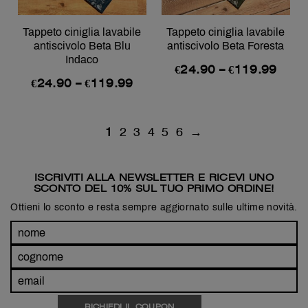
Tappeto ciniglia lavabile
Tappeto ciniglia lavabile
antiscivolo Beta Blu
antiscivolo Beta Foresta
Indaco
€
24.90
–
€
119.99
€
24.90
–
€
119.99
1
2
3
4
5
6
→
ISCRIVITI ALLA NEWSLETTER E RICEVI UNO
SCONTO DEL 10% SUL TUO PRIMO ORDINE!
Ottieni lo sconto e resta sempre aggiornato sulle ultime novità.