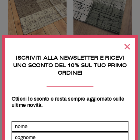
Tappeto ciniglia lavabile
Tappeto ciniglia lavabile
×
antiscivolo Quadri Tortora
antiscivolo Quadri verde
ISCRIVITI ALLA NEWSLETTER E RICEVI
€
24.90
–
€
119.99
€
24.90
–
€
119.99
UNO SCONTO DEL 10% SUL TUO PRIMO
ORDINE!
Ottieni lo sconto e resta sempre aggiornato sulle
ultime novità.