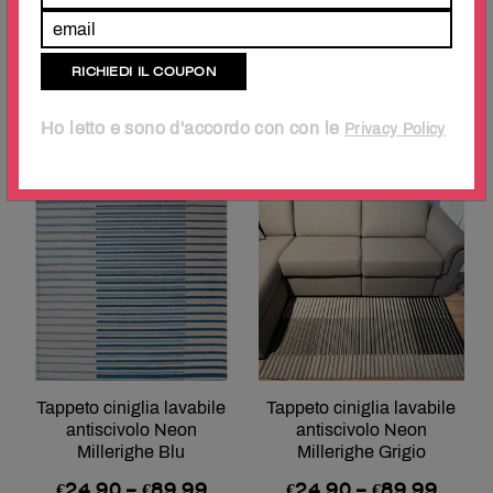
Tappeto ciniglia lavabile
Tappeto ciniglia lavabile
antiscivolo Beta Antracite
antiscivolo Neon
Millerighe Beige
€
24.90
–
€
119.99
€
24.90
–
€
89.99
Ho letto e sono d'accordo con con le
Privacy Policy
Tappeto ciniglia lavabile
Tappeto ciniglia lavabile
antiscivolo Neon
antiscivolo Neon
Millerighe Blu
Millerighe Grigio
€
24.90
–
€
89.99
€
24.90
–
€
89.99