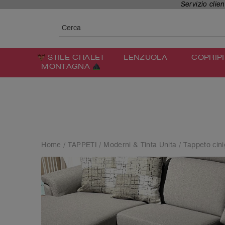
Skip
Servizio clien
to
SEARCH BUTTON
content
Search
for:
STILE CHALET
LENZUOLA
COPRIPI
MONTAGNA
Home
/
TAPPETI
/
Moderni & Tinta Unita
/ Tappeto cini