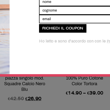
TI PIACERÀ ANCHE
In offerta!
Ho letto e sono d'accordo con con le
P
Parure Copripiumino
Lenzuolo sotto con
100% puro cotone una
Angoli Elasticizzati
piazza singolo mod.
100% Puro Cotone
Squadre Calcio Nero
Color Tortora
Blu
€
14.90
–
€
39.00
€
42.50
€
26.90