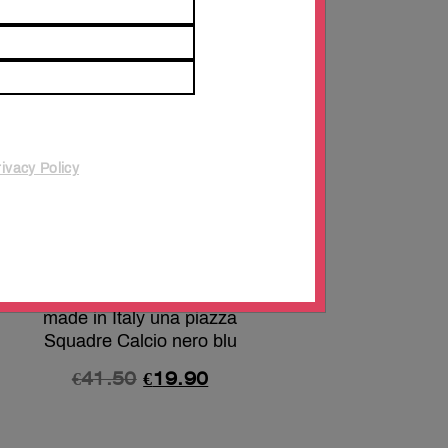
In offerta!
rivacy Policy
Completo Lenzuola per
letto 100% puro Cotone
made in Italy una piazza
Squadre Calcio nero blu
€
41.50
€
19.90