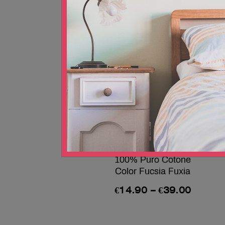
Lenzuolo sotto con
Angoli Elasticizzati
100% Puro Cotone
Color Fucsia Fuxia
€
14.90
–
€
39.00