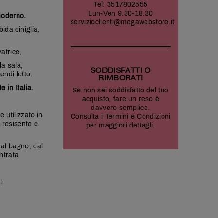
Tel:
3517802555
Lun-Ven 9.30-18.30
moderno.
servizioclienti@megawebstore.it
bida ciniglia,
vatrice,
la sala,
SODDISFATTI O
endi letto.
RIMBORATI
e in Italia.
Se non sei soddisfatto del tuo
acquisto, fare un reso è
davvero semplice.
 utilizzato in
Consulta i
Termini e Condizioni
a resisente e
per maggiori dettagli.
 al bagno, dal
entrata
i