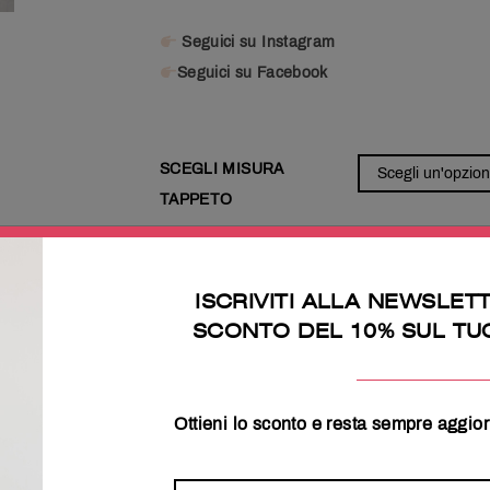
Seguici su Instagram
Seguici su Facebook
SCEGLI MISURA
TAPPETO
AGGIUNGI AL CARRELL
ISCRIVITI ALLA NEWSLET
SCONTO DEL 10% SUL TU
Ottieni lo sconto e resta sempre aggior