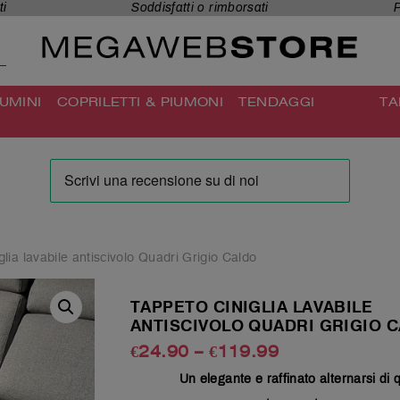
ti
Soddisfatti o rimborsati
P
UMINI
COPRILETTI & PIUMONI
TENDAGGI
TA
glia lavabile antiscivolo Quadri Grigio Caldo
TAPPETO CINIGLIA LAVABILE
ANTISCIVOLO QUADRI GRIGIO 
€
24.90
–
€
119.99
Un elegante e raffinato alternarsi di 