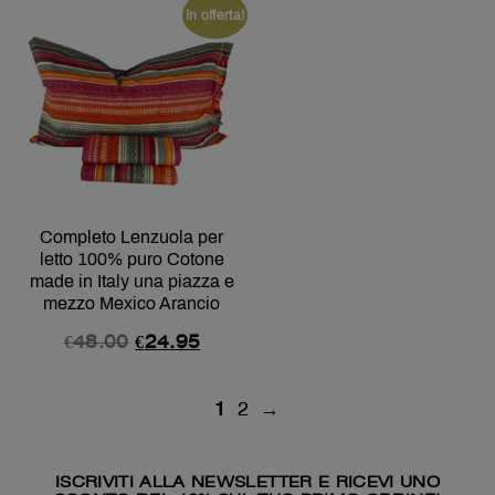
In offerta!
Completo Lenzuola per
letto 100% puro Cotone
made in Italy una piazza e
mezzo Mexico Arancio
€
48.00
€
24.95
1
2
→
ISCRIVITI ALLA NEWSLETTER E RICEVI UNO