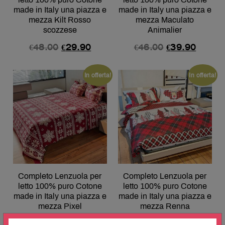
made in Italy una piazza e
made in Italy una piazza e
mezza Kilt Rosso
mezza Maculato
scozzese
Animalier
€
48.00
€
29.90
€
46.00
€
39.90
In offerta!
In offerta!
Completo Lenzuola per
Completo Lenzuola per
letto 100% puro Cotone
letto 100% puro Cotone
made in Italy una piazza e
made in Italy una piazza e
mezza Pixel
mezza Renna
€
48.00
€
24.95
€
48.00
€
39.90