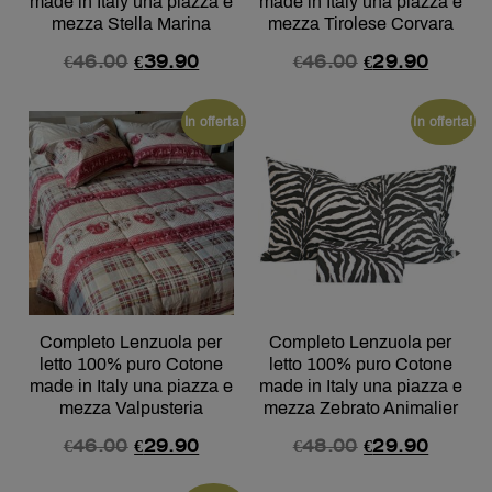
made in Italy una piazza e
made in Italy una piazza e
mezza Stella Marina
mezza Tirolese Corvara
€
46.00
€
39.90
€
46.00
€
29.90
In offerta!
In offerta!
Completo Lenzuola per
Completo Lenzuola per
letto 100% puro Cotone
letto 100% puro Cotone
made in Italy una piazza e
made in Italy una piazza e
mezza Valpusteria
mezza Zebrato Animalier
€
46.00
€
29.90
€
48.00
€
29.90