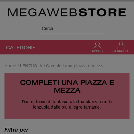
Skip
to
content
SEARCH BUTTON
Search
for:
CATEGORIE
CARRELLO
ACCEDI
Home
/
LENZUOLA
/ Completi una piazza e mezza
COMPLETI UNA PIAZZA E
MEZZA
Dai un tocco di fantasia alla tua stanza con le
lenzuola dalle più allegre fantasie.
Filtra per