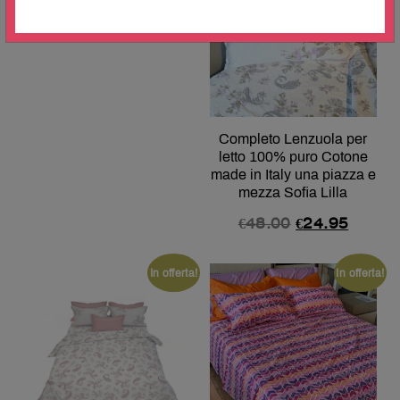
Completo Lenzuola per
letto 100% puro Cotone
made in Italy una piazza e
mezza Sofia Lilla
€
48.00
€
24.95
In offerta!
In offerta!