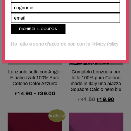
In offerta!
Ho letto e sono d'accordo con con le
Privacy Policy
Lenzuolo sotto con Angoli
Completo Lenzuola per
Elasticizzati 100% Puro
letto 100% puro Cotone
Cotone Color Azzurro
made in Italy una piazza
Squadre Calcio nero blu
€
14.90
–
€
39.00
€
41.50
€
19.90
In offerta!