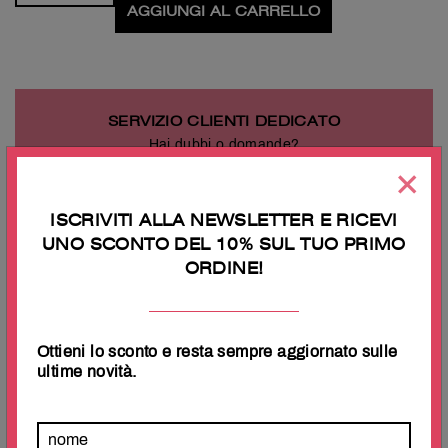
AGGIUNGI AL CARRELLO
SERVIZIO CLIENTI DEDICATO
Hai dubbi o domande?
Contattaci!
×
Tel:
3517802555
Lun-Ven 9.30-18.30
servizioclienti@megawebstore.it
ISCRIVITI ALLA NEWSLETTER E RICEVI
UNO SCONTO DEL 10% SUL TUO PRIMO
ORDINE!
SODDISFATTI O RIMBORATI
Se non sei soddisfatto del tuo acquisto, fare un reso è
davvero semplice.
Consulta i
Termini e Condizioni
per maggiori dettagli.
Ottieni lo sconto e resta sempre aggiornato sulle
ultime novità.
TI PIACERÀ ANCHE