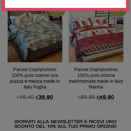
In offerta!
In offerta!
Parure Copripiumino
Parure Copripiumino
100% puro cotone una
100% puro cotone
piazza e mezza made in
matrimoniale made in Italy
Italy Foglia
Renna
€
49.40
€
39.90
€
59.90
€
49.90
ISCRIVITI ALLA NEWSLETTER E RICEVI UNO
SCONTO DEL 10% SUL TUO PRIMO ORDINE!