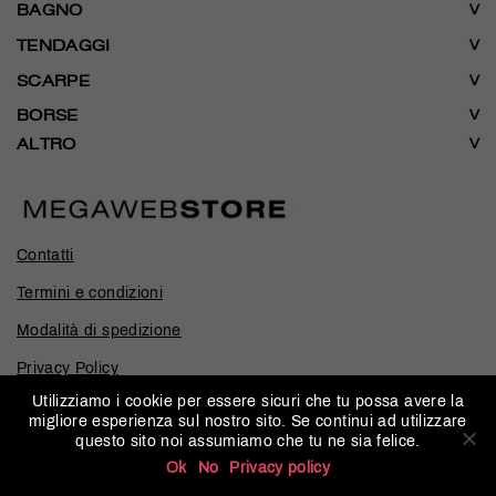
BAGNO
TENDAGGI
SCARPE
BORSE
ALTRO
Contatti
Termini e condizioni
Modalità di spedizione
Privacy Policy
Utilizziamo i cookie per essere sicuri che tu possa avere la
migliore esperienza sul nostro sito. Se continui ad utilizzare
questo sito noi assumiamo che tu ne sia felice.
© 2026
MEGAWEBSTORE
-
P.Iva 04650910161
-
Web
Ok
No
Privacy policy
Developer:
BTecno Srl
-
Design:
Marco Massini