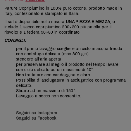
Parure Copripiumino in 100% puro cotone, prodotto made in
Italy, confezionato e stampato in Italia.
Il set è disponibile nella misura
UNA PIAZZA E MEZZA
, e
include 1 sacco copripiumino 200×200 più patella per il
risvolto e 1 federa 50×80 in coordinato
CONSIGLI:
per il primo lavaggio scegliere un ciclo in acqua fredda
con centrifuga delicata (max 800 giri)
stendere all’aria aperta
per preservare al meglio il prodotto nel tempo lavare
con ciclo delicato ad un massimo di 40°.
Non trattatare con candeggina o cloro.
Possibilità di asciugatura in asciugatrice con programma
delicato.
Stirare ad un massimo di 150°.
Lavaggio a secco non consentito.
Seguici su Instagram
Seguici su Facebook