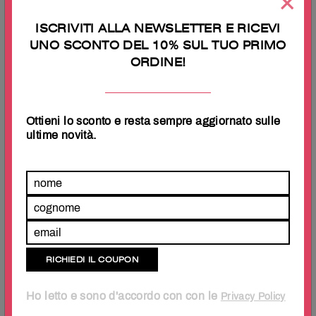
×
ISCRIVITI ALLA NEWSLETTER E RICEVI
UNO SCONTO DEL 10% SUL TUO PRIMO
TI PIACERÀ ANCHE
ORDINE!
In offerta!
In offerta!
Ottieni lo sconto e resta sempre aggiornato sulle
ultime novità.
Parure Copripiumino
Parure Copripiumino
100% puro cotone
100% puro cotone
matrimoniale Pois Ottanio
matrimoniale made in Italy
Foglia
€
42.50
€
19.90
Ho letto e sono d'accordo con con le
Privacy Policy
€
59.90
€
49.90