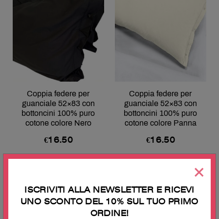
Coppia federe per
Coppia federe per
guanciale 52×83 con
guanciale 52×83 con
bottoncini 100% puro
bottoncini 100% puro
cotone colore Nero
cotone colore Panna
€
16.50
€
16.50
×
ISCRIVITI ALLA NEWSLETTER E RICEVI
UNO SCONTO DEL 10% SUL TUO PRIMO
ORDINE!