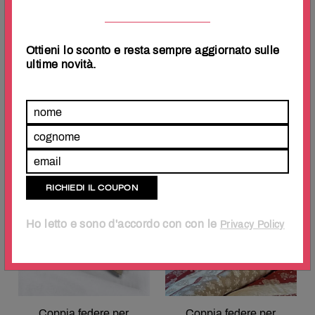
Ottieni lo sconto e resta sempre aggiornato sulle
ultime novità.
Coppia federe per
Coppia federe per
guanciale 52×83 con
guanciale 52×83 con
bottoncini 100% puro
bottoncini 100% puro
cotone colore Rosa
cotone colore Rosso
€
16.50
€
16.50
Ho letto e sono d'accordo con con le
Privacy Policy
Coppia federe per
Coppia federe per